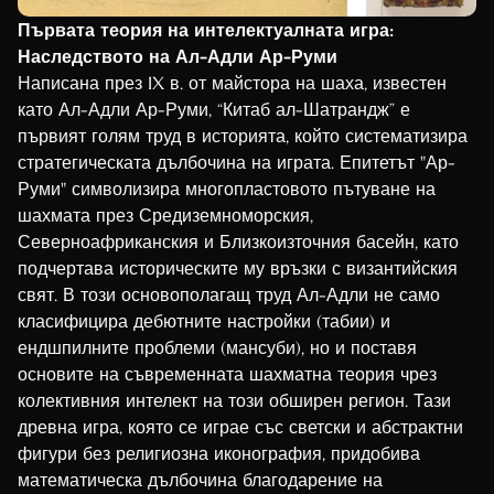
Slovenian
Първата теория на интелектуалната игра:
Slovak
Наследството на Ал-Адли Ар-Руми
Написана през IX в. от майстора на шаха, известен
Croatian
като Ал-Адли Ар-Руми, “Китаб ал-Шатрандж” е
Finnish
първият голям труд в историята, който систематизира
Danish
стратегическата дълбочина на играта. Епитетът "Ар-
Руми" символизира многопластовото пътуване на
Hungarian
шахмата през Средиземноморския,
Czech
Северноафриканския и Близкоизточния басейн, като
Swedish
подчертава историческите му връзки с византийския
свят. В този основополагащ труд Ал-Адли не само
Polish
класифицира дебютните настройки (табии) и
Dutch
ендшпилните проблеми (мансуби), но и поставя
основите на съвременната шахматна теория чрез
Ukrainian
колективния интелект на този обширен регион. Тази
Indonesian
древна игра, която се играе със светски и абстрактни
Persian
фигури без религиозна иконография, придобива
математическа дълбочина благодарение на
Japanese