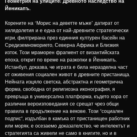
Геометрия на улиците: Древното наследство на
Luxembourgish
Йеникапъ.
Galician
Корените на “Морис на деветте мъже” датират от
Basque
хилядолетия и е една от най-древните стратегически
Catalan
игри, филтрирана през единния културен басейн на
Hausa
Средиземноморието, Северна Африка и Близкия
изток. Този мраморен фрагмент от византийската
Amharic
епоха, открит по време на разкопки в Йеникапъ,
Tagalog
Истанбул, доказва, че играта е била неразделна част
от оживения социален живот в древните пристанища.
Swahili
Нейната изцяло светска, абстрактна и геометрична
Malay
форма, свободна от религиозна иконография, я
Thai
превръща в универсална платформа, където хора от
различни вероизповедания се срещат чрез общи
Vietnamese
правила в продължение на векове. Този "социален
Korean
подпис", издълбан в камъка от пристанищен работник
Chinese (Hong Kong)
или моряк, е осезаемо доказателство, че интелектът и
стратегията са живели не само в книгите, но и в
Chinese (China)