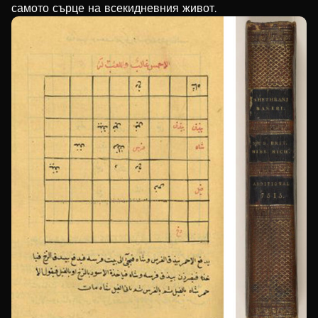
самото сърце на всекидневния живот.
Serbian
Marathi
Gujarati
Telugu
Tamil
Bosnian
Mongolian
Turkmen
Uzbek
Kazakh
Estonian
Latvian
Lithuanian