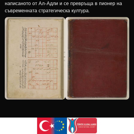
написаното от Ал-Адли и се превръща в пионер на
Bengali
съвременната стратегическа култура.
Urdu
Armenian
Hebrew
Hindi
Portuguese
Arabic
Italian
Greek
Russian
French
Spanish
Albanian