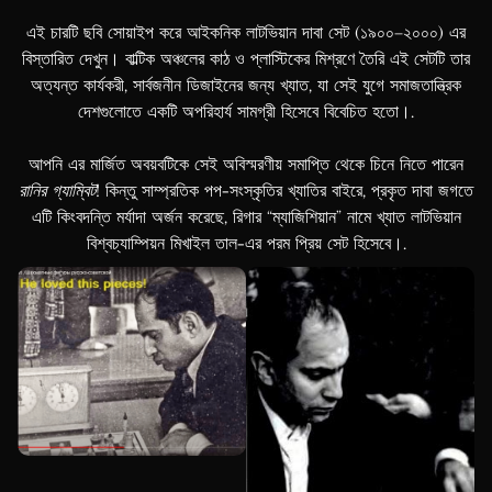
Croatian
এই চারটি ছবি সোয়াইপ করে আইকনিক লাটভিয়ান দাবা সেট (১৯০০–২০০০) এর
Bulgarian
বিস্তারিত দেখুন। বাল্টিক অঞ্চলের কাঠ ও প্লাস্টিকের মিশ্রণে তৈরি এই সেটটি তার
Finnish
অত্যন্ত কার্যকরী, সার্বজনীন ডিজাইনের জন্য খ্যাত, যা সেই যুগে সমাজতান্ত্রিক
দেশগুলোতে একটি অপরিহার্য সামগ্রী হিসেবে বিবেচিত হতো।.
Danish
Hungarian
আপনি এর মার্জিত অবয়বটিকে সেই অবিস্মরণীয় সমাপ্তি থেকে চিনে নিতে পারেন
রানির গ্যাম্বিট
! কিন্তু সাম্প্রতিক পপ-সংস্কৃতির খ্যাতির বাইরে, প্রকৃত দাবা জগতে
Czech
এটি কিংবদন্তি মর্যাদা অর্জন করেছে, রিগার “ম্যাজিশিয়ান” নামে খ্যাত লাটভিয়ান
Swedish
বিশ্বচ্যাম্পিয়ন মিখাইল তাল-এর পরম প্রিয় সেট হিসেবে।.
Polish
Dutch
Ukrainian
Indonesian
Persian
Japanese
Urdu