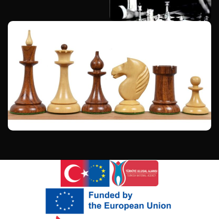
Armenian
Hebrew
Hindi
Portuguese
Arabic
Italian
Greek
Russian
French
Spanish
Albanian
Romanian
Macedonian