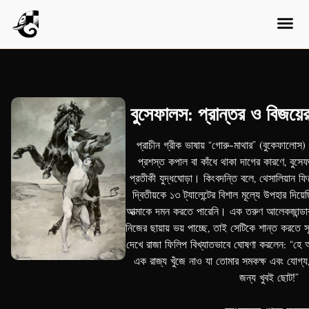
Chinese 
Chinese 
Serbian
Marathi
Gujarati
বুসেফালস: প্রান্তর ও বিজয়ের
Telugu
প্রাচীন গ্রীক ভাষায় “গোরু-মাথার” (বুকেফালোস)
Tamil
প্রশস্ত কপাল বা কাঁধে থাকা দাগের কারণে, বুস
Bosnian
প্রতীকী যুদ্ধঘোড়া। কিংবদন্তি বলে, থেসালিয়ান 
দ্বিতীয়কে ১৩ ট্যালেন্টের বিশাল মূল্যে উপহার দিয
Mongolia
আত্মাকে দমন করতে পারেনি। এক তরুণ আলেকজান্ডার
Turkmen
নিজের ছায়ায় ভয় পাচ্ছে, তাই সেটিকে শান্ত করতে সূ
Uzbek
দেখে রাজা ফিলিপ বিখ্যাতভাবে ঘোষণা করলেন: “হে 
এক রাজ্য খুঁজে নাও যা তোমার সমকক্ষ এবং যোগ্য,
Kazakh
জন্য খুবই ছোট!”
Estonian
Latvian