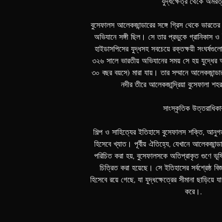
যুদ্ধক্ষেত্র থেকে অমরত
Lithuani
বুসেফালস আলেকজান্ডারের সঙ্গে গ্রিস থেকে ভারতের 
Slovenia
অভিযানে সঙ্গী ছিল। সে তার প্রভুকে গ্রানিকাস 
হাইডাসপিসের যুদ্ধসহ সবচেয়ে রক্তক্ষয়ী সংঘর্ষগুল
Slovak
৩২৬ সালে ভারতীয় অভিযানের সময় সে হয় যুদ্ধের আঘ
Croatian
৩০ বছর বয়সে) মারা যায়। তার সম্মানে আলেকজান্ড
Bulgaria
নদীর তীরে আলেকজান্দ্রিয়া বুসেফালা শহর
Finnish
সাংস্কৃতিক উত্তরাধিকা
Danish
Hungaria
শিল্প ও সাহিত্যের ইতিহাসে বুসেফালস শক্তি, আনুগত্য
হিসেবে খ্যাত। পূর্বীয় ঐতিহ্যে, যেখানে আলেকজান্ডার
Czech
পরিচিত করা হয়, বুসেফালসকে অতিপ্রাকৃত গুণে ভূষি
Swedish
চিত্রিত করা হয়েছে। সে ইতিহাসের সর্বশ্রেষ্ঠ বি
হিসেবে রয়ে গেছে, যা যুদ্ধক্ষেত্রের সীমানা ছাড়িয়ে 
Polish
করে।.
Dutch
Ukrainia