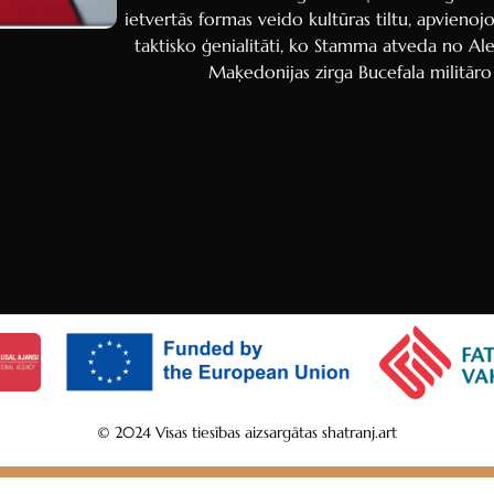
ietvertās formas veido kultūras tiltu, apvieno
taktisko ģenialitāti, ko Stamma atveda no Ale
Maķedonijas zirga Bucefala militāro
© 2024 Visas tiesības aizsargātas shatranj.art