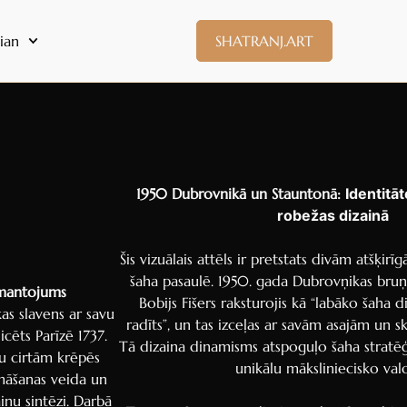
Bulgarian
Finnish
ian
SHATRANJ.ART
Danish
Hungarian
Czech
Swedish
Polish
1950 Dubrovnikā un Stauntonā:
Identitāt
robežas dizainā
Dutch
Ukrainian
Šis vizuālais attēls ir pretstats divām atšķirī
Indonesian
šaha pasaulē. 1950. gada Dubrovņikas bruņin
 mantojums
Bobijs Fišers raksturojis kā “labāko šaha 
Persian
kas slavens ar savu
radīts”, un tas izceļas ar savām asajām un s
icēts Parīzē 1737.
Japanese
Tā dizaina dinamisms atspoguļo šaha stratēģ
u cirtām krēpēs
Bengali
unikālu māksliniecisko val
māšanas veida un
Urdu
nu sintēzi. Darbā