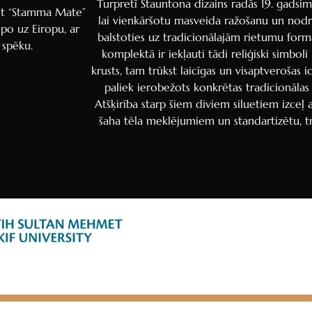
Turpretī Stauntona dizains radās 19. gadsim
jot “Stamma Mate”
Armenian
lai vienkāršotu masveida ražošanu un nodr
po uz Eiropu, ar
balstoties uz tradicionālajām rietumu for
Hebrew
 spēku.
komplektā ir iekļauti tādi reliģiski simbol
Hindi
krusts, tam trūkst laicīgas un visaptverošas id
Portuguese
paliek ierobežots konkrētas tradicionālas 
Atšķirība starp šiem diviem siluetiem izceļ a
Arabic
šaha tēla meklējumiem un standartizētu, t
Italian
Greek
Russian
French
Spanish
Albanian
Romanian
Macedonian