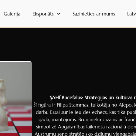
Galerija
Eksponāts
Sazinieties ar mums
Latv
ŞAHÎ Bucefalus:
Stratēģijas un kultūras
Šī figūra ir Filipa Stammas, tulkotāja no Alepo, 
darbu Essai sur le jeu des echecs, kas tika publ
gadā, mantojums. Bruņinieka dizains ar franč
simbolizē Apgaismības laikmeta racionālā do
Austrumu seno stratēģisko dziļumu viengabalai