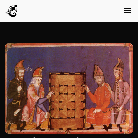
Bosnian
Mongolian
Turkmen
Uzbek
Kazakh
Estonian
Latvian
Lithuanian
Slovenian
Slovak
Croatian
Bulgarian
Finnish