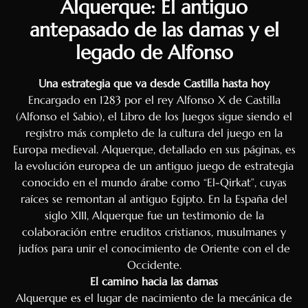
Alquerque: El antiguo
Danish
antepasado de las damas y el
Hungarian
legado de Alfonso
Czech
Swedish
Una estrategia que va desde Castilla hasta hoy
Polish
Encargado en 1283 por el rey Alfonso X de Castilla
(Alfonso el Sabio), el Libro de los Juegos sigue siendo el
Dutch
registro más completo de la cultura del juego en la
Ukrainian
Europa medieval. Alquerque, detallado en sus páginas, es
Indonesian
la evolución europea de un antiguo juego de estrategia
conocido en el mundo árabe como “El-Qirkat”, cuyas
Persian
raíces se remontan al antiguo Egipto. En la España del
Japanese
siglo XIII, Alquerque fue un testimonio de la
colaboración entre eruditos cristianos, musulmanes y
Bengali
judíos para unir el conocimiento de Oriente con el de
Urdu
Occidente.
Armenian
El camino hacia las damas
Alquerque es el lugar de nacimiento de la mecánica de
Hebrew