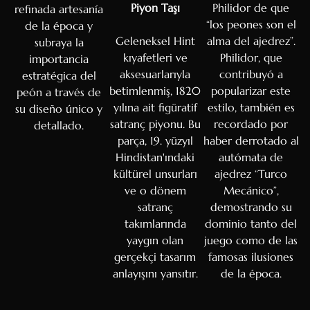
Piyon Taşı
Philidor de que
refinada artesanía
“los peones son el
de la época y
Geleneksel Hint
alma del ajedrez”.
subraya la
kıyafetleri ve
Philidor, que
importancia
aksesuarlarıyla
contribuyó a
estratégica del
betimlenmiş, 1820
popularizar este
peón a través de
yılına ait figüratif
estilo, también es
su diseño único y
satranç piyonu. Bu
recordado por
detallado.
parça, 19. yüzyıl
haber derrotado al
Hindistan'ındaki
autómata de
kültürel unsurları
ajedrez “Turco
ve o dönem
Mecánico”,
satranç
demostrando su
takımlarında
dominio tanto del
yaygın olan
juego como de las
gerçekçi tasarım
famosas ilusiones
anlayışını yansıtır.
de la época.