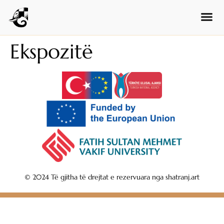
Hungarian
Czech
Swedish
Ekspozitë
Polish
Dutch
Ukrainian
Indonesian
Persian
Japanese
Bengali
Urdu
© 2024 Të gjitha të drejtat e rezervuara nga shatranj.art
Armenian
Hebrew
Hindi